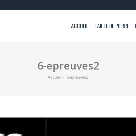
ACCUEIL
TAILLE DE PIERRE
6-epreuves2
Vous êtes ici :
Accueil
6-epreuves2